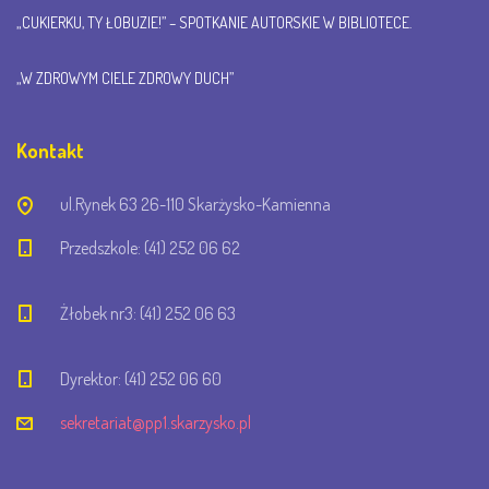
„CUKIERKU, TY ŁOBUZIE!” – SPOTKANIE AUTORSKIE W BIBLIOTECE.
„W ZDROWYM CIELE ZDROWY DUCH”
Kontakt
ul.Rynek 63 26-110 Skarżysko-Kamienna
Przedszkole: (41) 252 06 62
Żłobek nr3: (41) 252 06 63
Dyrektor: (41) 252 06 60
sekretariat@pp1.skarzysko.pl