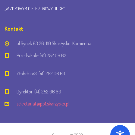
„W ZDROWYM CIELE ZDROWY DUCH”
Kontakt
ul.Rynek 63 26-110 Skarżysko-Kamienna
Przedszkole: (41) 252 06 62
Żłobek nr3: (41) 252 06 63
Dyrektor: (41) 252 06 60
sekretariat@pp1.skarzysko.pl