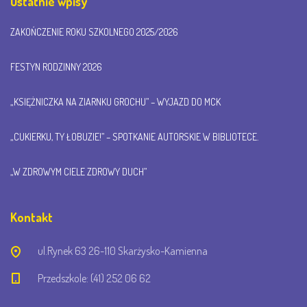
Ostatnie wpisy
ZAKOŃCZENIE ROKU SZKOLNEGO 2025/2026
FESTYN RODZINNY 2026
„KSIĘŻNICZKA NA ZIARNKU GROCHU” – WYJAZD DO MCK
„CUKIERKU, TY ŁOBUZIE!” – SPOTKANIE AUTORSKIE W BIBLIOTECE.
„W ZDROWYM CIELE ZDROWY DUCH”
Kontakt
ul.Rynek 63 26-110 Skarżysko-Kamienna
Przedszkole: (41) 252 06 62