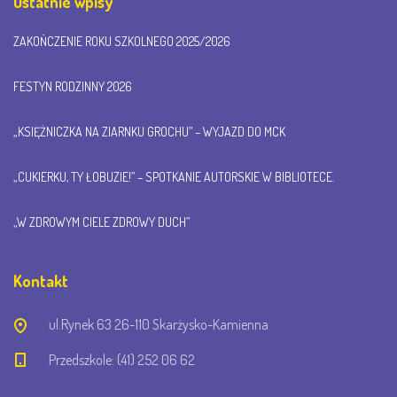
Ostatnie wpisy
ZAKOŃCZENIE ROKU SZKOLNEGO 2025/2026
FESTYN RODZINNY 2026
„KSIĘŻNICZKA NA ZIARNKU GROCHU” – WYJAZD DO MCK
„CUKIERKU, TY ŁOBUZIE!” – SPOTKANIE AUTORSKIE W BIBLIOTECE.
„W ZDROWYM CIELE ZDROWY DUCH”
Kontakt
ul.Rynek 63 26-110 Skarżysko-Kamienna
Przedszkole: (41) 252 06 62