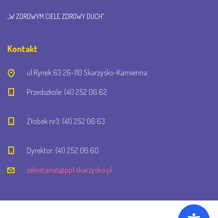
„W ZDROWYM CIELE ZDROWY DUCH”
Kontakt
ul.Rynek 63 26-110 Skarżysko-Kamienna
Przedszkole: (41) 252 06 62
Żłobek nr3: (41) 252 06 63
Dyrektor: (41) 252 06 60
sekretariat@pp1.skarzysko.pl