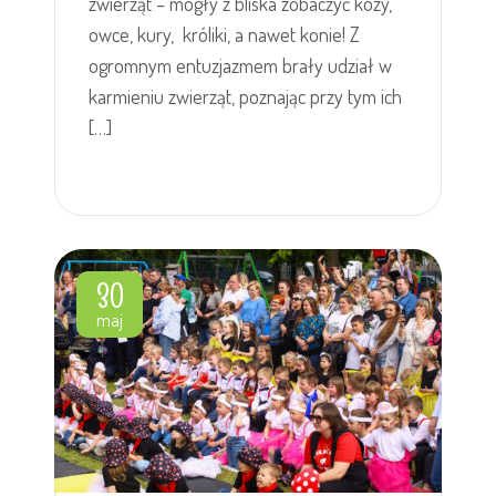
zwierząt – mogły z bliska zobaczyć kozy,
owce, kury, króliki, a nawet konie! Z
ogromnym entuzjazmem brały udział w
karmieniu zwierząt, poznając przy tym ich
[…]
30
maj