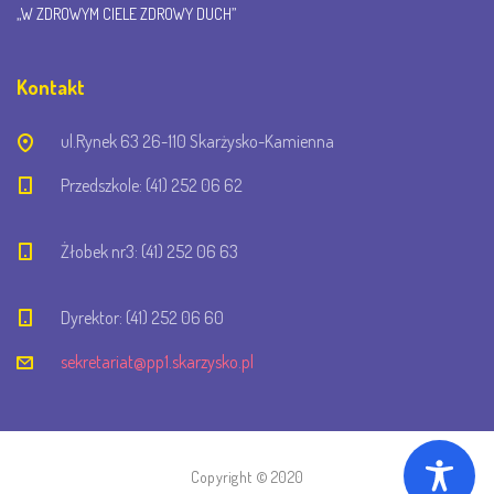
i
„W ZDROWYM CIELE ZDROWY DUCH”
o
Kontakt
ul.Rynek 63 26-110 Skarżysko-Kamienna
n
Przedszkole: (41) 252 06 62
Żłobek nr3: (41) 252 06 63
Dyrektor: (41) 252 06 60
sekretariat@pp1.skarzysko.pl
Copyright © 2020