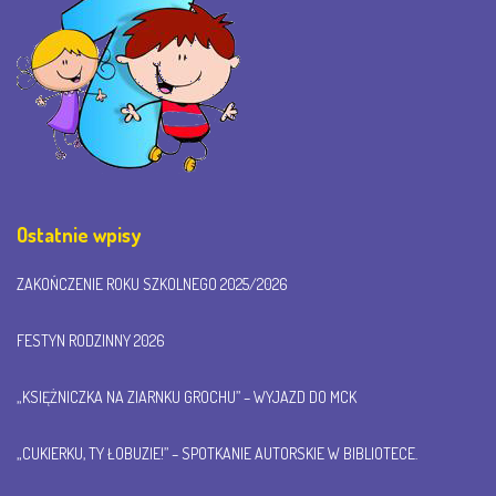
n
a
v
i
Ostatnie wpisy
g
ZAKOŃCZENIE ROKU SZKOLNEGO 2025/2026
FESTYN RODZINNY 2026
a
„KSIĘŻNICZKA NA ZIARNKU GROCHU” – WYJAZD DO MCK
t
„CUKIERKU, TY ŁOBUZIE!” – SPOTKANIE AUTORSKIE W BIBLIOTECE.