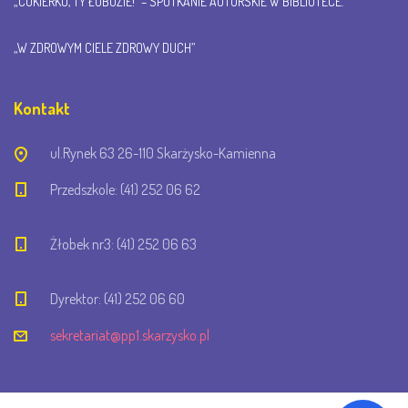
„CUKIERKU, TY ŁOBUZIE!” – SPOTKANIE AUTORSKIE W BIBLIOTECE.
„W ZDROWYM CIELE ZDROWY DUCH”
Kontakt
ul.Rynek 63 26-110 Skarżysko-Kamienna
Przedszkole: (41) 252 06 62
Żłobek nr3: (41) 252 06 63
Dyrektor: (41) 252 06 60
sekretariat@pp1.skarzysko.pl